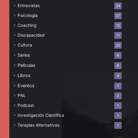
Entrevistas
34
Psicología
27
Coaching
12
Discapacidad
11
Cultura
20
Series
6
Películas
6
Libros
4
Eventos
1
PNL
2
Podcast
1
Investigación Científica
1
Terapias Alternativas
1