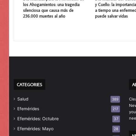
los Ahogamientos: una tragedia
y Cuello: la importanci
silenciosa que causa más de
a tiempo una enferme
236.000 muertes al año
puede salvar vidas
CATEGORIES
A
Salud
Cle
389
New
Efemérides
217
you
nee
Efemérides: Octubre
37
Efemérides: Mayo
28
N