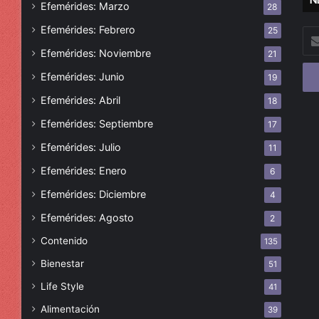
Efemérides: Marzo
28
Efemérides: Febrero
25
Esc
tu
Efemérides: Noviembre
21
cor
Efemérides: Junio
19
ele
Efemérides: Abril
18
Efemérides: Septiembre
17
Efemérides: Julio
11
Efemérides: Enero
6
Efemérides: Diciembre
4
Efemérides: Agosto
2
Contenido
135
Bienestar
51
Life Style
41
Alimentación
39