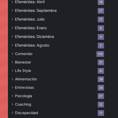
Efemérides: Abril
18
Efemérides: Septiembre
17
Efemérides: Julio
11
Efemérides: Enero
6
Efemérides: Diciembre
4
Efemérides: Agosto
2
Contenido
135
Bienestar
51
Life Style
41
Alimentación
39
Entrevistas
34
Psicología
27
Coaching
12
Discapacidad
11