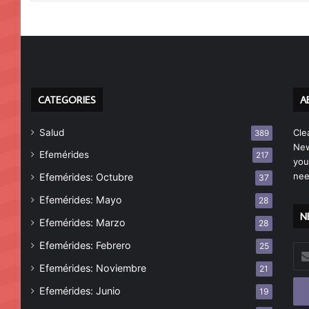
CATEGORIES
A
Salud
Cle
389
New
Efemérides
217
you
nee
Efemérides: Octubre
37
Efemérides: Mayo
28
N
Efemérides: Marzo
28
Efemérides: Febrero
25
Esc
tu
Efemérides: Noviembre
21
cor
Efemérides: Junio
19
ele