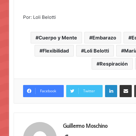
Por: Loli Belotti
Cuerpo y Mente
Embarazo
Eq
Flexibilidad
Loli Belotti
Marí
Respiración
LinkedIn
Compar
Facebook
Twitter
Guillermo Moschino
Sitio