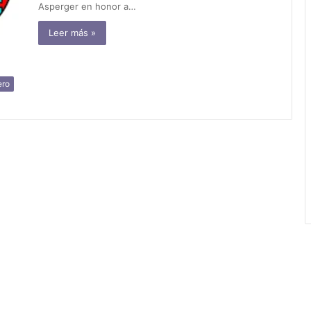
Asperger en honor a…
Leer más »
ero