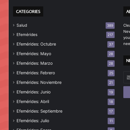
CATEGORIES
A
Salud
Cle
389
New
Efemérides
217
you
nee
Efemérides: Octubre
37
Efemérides: Mayo
28
N
Efemérides: Marzo
28
Efemérides: Febrero
25
Esc
tu
Efemérides: Noviembre
21
cor
Efemérides: Junio
19
ele
Efemérides: Abril
18
Efemérides: Septiembre
17
Efemérides: Julio
11