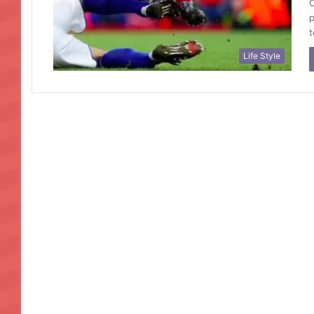
C
p
t
Life Style