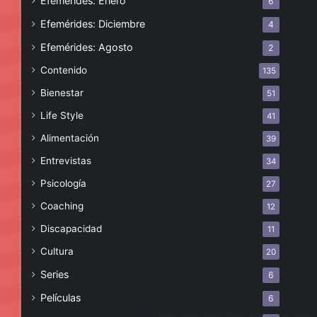
Efemérides: Enero
6
Efemérides: Diciembre
4
Efemérides: Agosto
2
Contenido
135
Bienestar
51
Life Style
41
Alimentación
39
Entrevistas
34
Psicología
27
Coaching
12
Discapacidad
11
Cultura
20
Series
6
Películas
6