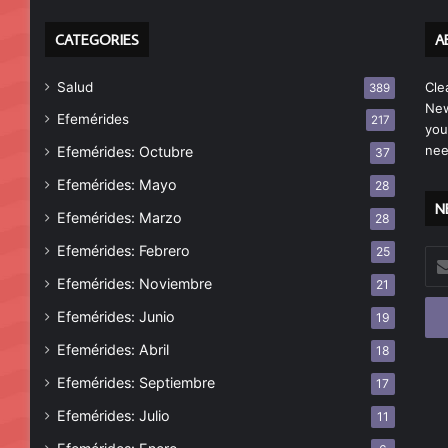
CATEGORIES
A
Salud
Cle
389
New
Efemérides
217
you
nee
Efemérides: Octubre
37
Efemérides: Mayo
28
N
Efemérides: Marzo
28
Efemérides: Febrero
25
Esc
tu
Efemérides: Noviembre
21
cor
Efemérides: Junio
19
ele
Efemérides: Abril
18
Efemérides: Septiembre
17
Efemérides: Julio
11