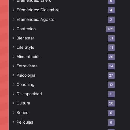
Efemérides: Enero
6
Efemérides: Diciembre
4
Efemérides: Agosto
2
Contenido
135
Bienestar
51
Life Style
41
Alimentación
39
Entrevistas
34
Psicología
27
Coaching
12
Discapacidad
11
Cultura
20
Series
6
Películas
6