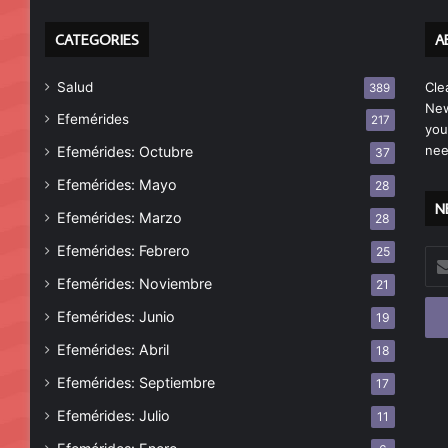
CATEGORIES
A
Salud
Cle
389
New
Efemérides
217
you
nee
Efemérides: Octubre
37
Efemérides: Mayo
28
N
Efemérides: Marzo
28
Efemérides: Febrero
25
Esc
tu
Efemérides: Noviembre
21
cor
Efemérides: Junio
19
ele
Efemérides: Abril
18
Efemérides: Septiembre
17
Efemérides: Julio
11