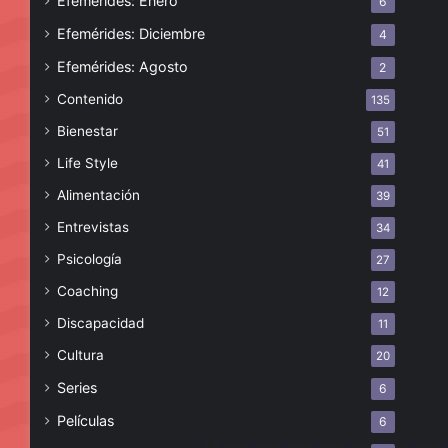
Efemérides: Enero
6
Efemérides: Diciembre
4
Efemérides: Agosto
2
Contenido
135
Bienestar
51
Life Style
41
Alimentación
39
Entrevistas
34
Psicología
27
Coaching
12
Discapacidad
11
Cultura
20
Series
6
Películas
6