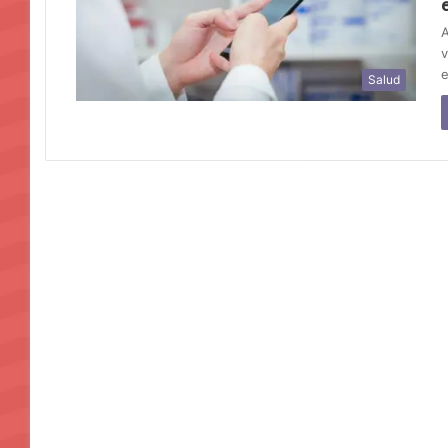
A
v
Salud