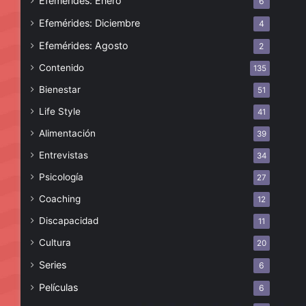
Efemérides: Enero
6
Efemérides: Diciembre
4
Efemérides: Agosto
2
Contenido
135
Bienestar
51
Life Style
41
Alimentación
39
Entrevistas
34
Psicología
27
Coaching
12
Discapacidad
11
Cultura
20
Series
6
Películas
6