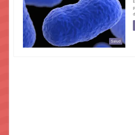
E
p
d
Salud