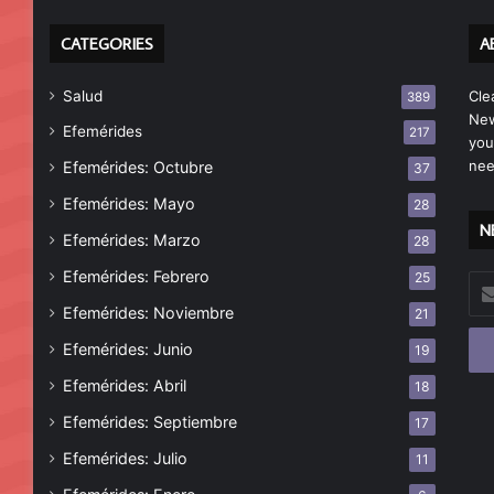
CATEGORIES
A
Salud
Cle
389
New
Efemérides
217
you
nee
Efemérides: Octubre
37
Efemérides: Mayo
28
N
Efemérides: Marzo
28
Efemérides: Febrero
25
Esc
tu
Efemérides: Noviembre
21
cor
Efemérides: Junio
19
ele
Efemérides: Abril
18
Efemérides: Septiembre
17
Efemérides: Julio
11