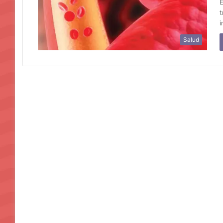
E
t
i
Salud