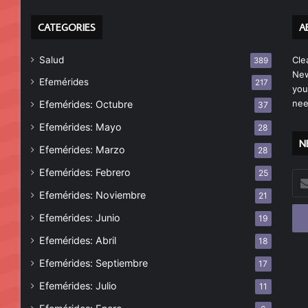
CATEGORIES
A
Salud
Cle
389
New
Efemérides
217
you
nee
Efemérides: Octubre
37
Efemérides: Mayo
28
N
Efemérides: Marzo
28
Efemérides: Febrero
25
Esc
tu
Efemérides: Noviembre
21
cor
Efemérides: Junio
19
ele
Efemérides: Abril
18
Efemérides: Septiembre
17
Efemérides: Julio
11