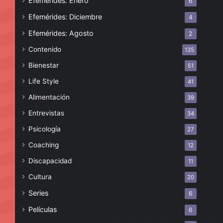
Efemérides: Enero
6
Efemérides: Diciembre
4
Efemérides: Agosto
2
Contenido
135
Bienestar
51
Life Style
41
Alimentación
39
Entrevistas
34
Psicología
27
Coaching
12
Discapacidad
11
Cultura
20
Series
6
Películas
6