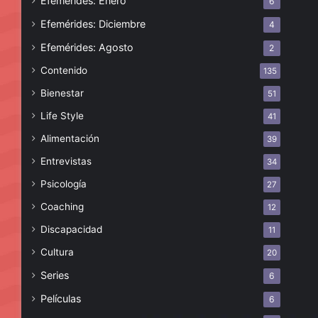
Efemérides: Enero
6
Efemérides: Diciembre
4
Efemérides: Agosto
2
Contenido
135
Bienestar
51
Life Style
41
Alimentación
39
Entrevistas
34
Psicología
27
Coaching
12
Discapacidad
11
Cultura
20
Series
6
Películas
6