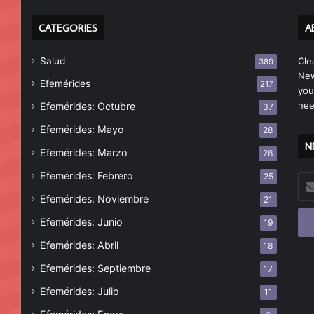
CATEGORIES
A
Salud
Cle
389
New
Efemérides
217
you
nee
Efemérides: Octubre
37
Efemérides: Mayo
28
N
Efemérides: Marzo
28
Efemérides: Febrero
25
Esc
tu
Efemérides: Noviembre
21
cor
Efemérides: Junio
19
ele
Efemérides: Abril
18
Efemérides: Septiembre
17
Efemérides: Julio
11