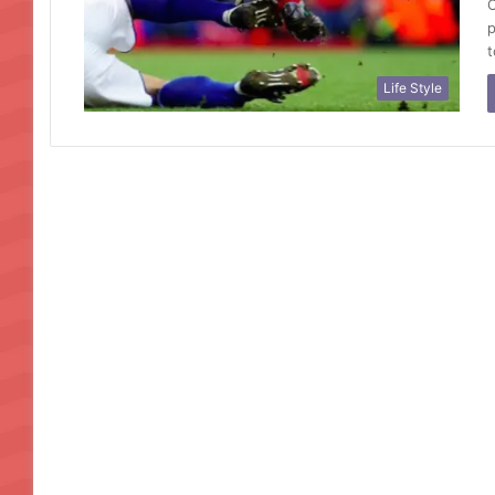
C
p
t
Life Style