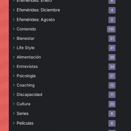
Efemérides: Enero
6
Efemérides: Diciembre
4
Efemérides: Agosto
2
Contenido
135
Bienestar
51
Life Style
41
Alimentación
39
Entrevistas
34
Psicología
27
Coaching
12
Discapacidad
11
Cultura
20
Series
6
Películas
6