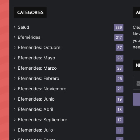
CATEGORIES
A
Salud
Cle
389
New
Efemérides
217
you
nee
Efemérides: Octubre
37
Efemérides: Mayo
28
N
Efemérides: Marzo
28
Efemérides: Febrero
25
Esc
tu
Efemérides: Noviembre
21
cor
Efemérides: Junio
19
ele
Efemérides: Abril
18
Efemérides: Septiembre
17
Efemérides: Julio
11