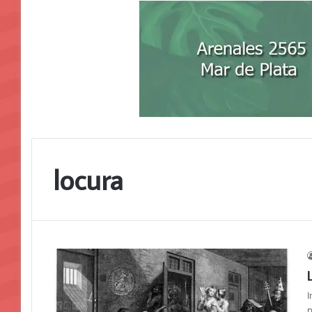
locura
I
p