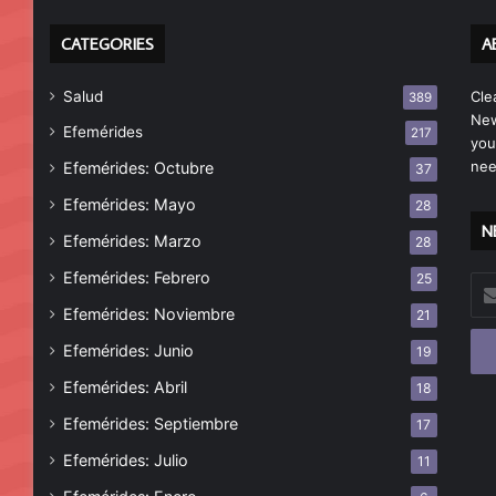
CATEGORIES
A
Salud
Cle
389
New
Efemérides
217
you
nee
Efemérides: Octubre
37
Efemérides: Mayo
28
N
Efemérides: Marzo
28
Efemérides: Febrero
25
Esc
tu
Efemérides: Noviembre
21
cor
Efemérides: Junio
19
ele
Efemérides: Abril
18
Efemérides: Septiembre
17
Efemérides: Julio
11