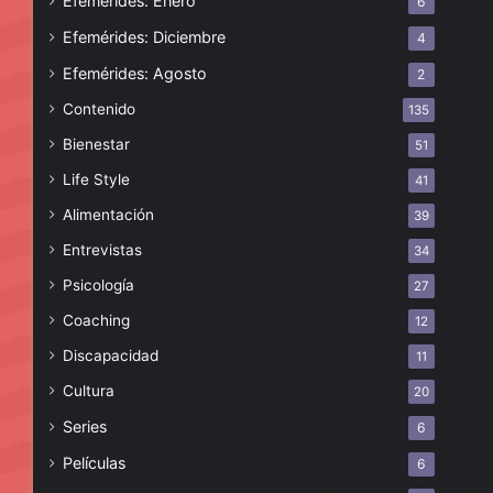
Efemérides: Enero
6
Efemérides: Diciembre
4
Efemérides: Agosto
2
Contenido
135
Bienestar
51
Life Style
41
Alimentación
39
Entrevistas
34
Psicología
27
Coaching
12
Discapacidad
11
Cultura
20
Series
6
Películas
6