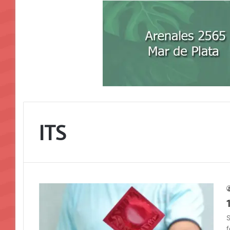
ITS
S
f