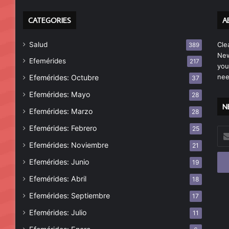
CATEGORIES
A
Salud
Cle
389
New
Efemérides
217
you
nee
Efemérides: Octubre
37
Efemérides: Mayo
28
N
Efemérides: Marzo
28
Efemérides: Febrero
25
Esc
tu
Efemérides: Noviembre
21
cor
Efemérides: Junio
19
ele
Efemérides: Abril
18
Efemérides: Septiembre
17
Efemérides: Julio
11