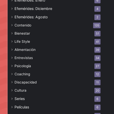
Efemérides: Enero
6
Efemérides: Diciembre
4
Efemérides: Agosto
2
Contenido
135
Bienestar
51
Life Style
41
Alimentación
39
Entrevistas
34
Psicología
27
Coaching
12
Discapacidad
11
Cultura
20
Series
6
Películas
6