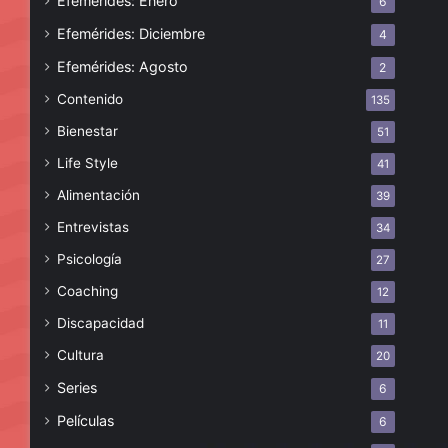
Efemérides: Enero
6
Efemérides: Diciembre
4
Efemérides: Agosto
2
Contenido
135
Bienestar
51
Life Style
41
Alimentación
39
Entrevistas
34
Psicología
27
Coaching
12
Discapacidad
11
Cultura
20
Series
6
Películas
6