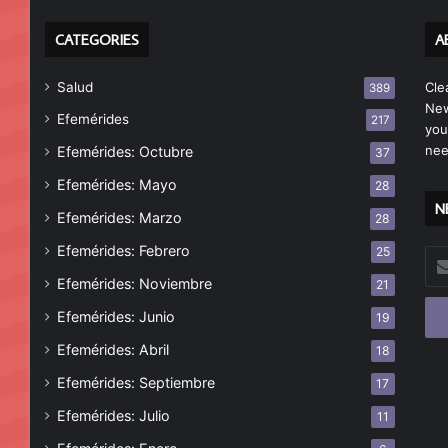
CATEGORIES
A
Salud
Cle
389
New
Efemérides
217
you
nee
Efemérides: Octubre
37
Efemérides: Mayo
28
N
Efemérides: Marzo
28
Efemérides: Febrero
25
Esc
tu
Efemérides: Noviembre
21
cor
Efemérides: Junio
19
ele
Efemérides: Abril
18
Efemérides: Septiembre
17
Efemérides: Julio
11