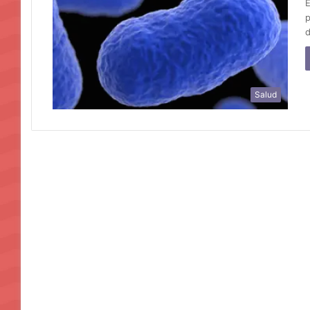
E
p
d
Salud