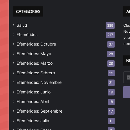
CATEGORIES
A
Salud
Cle
389
New
Efemérides
217
you
nee
Efemérides: Octubre
37
Efemérides: Mayo
28
N
Efemérides: Marzo
28
Efemérides: Febrero
25
Esc
tu
Efemérides: Noviembre
21
cor
Efemérides: Junio
19
ele
Efemérides: Abril
18
Efemérides: Septiembre
17
Efemérides: Julio
11