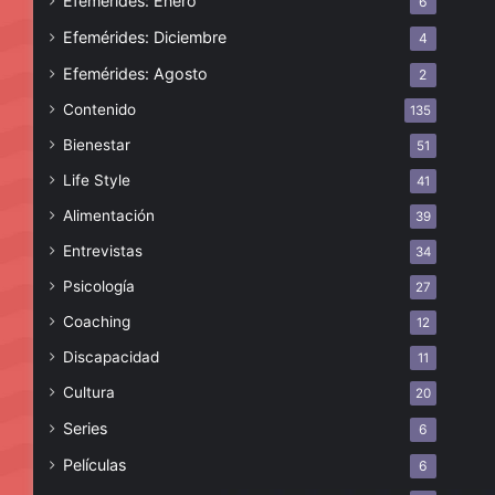
Efemérides: Enero
6
Efemérides: Diciembre
4
Efemérides: Agosto
2
Contenido
135
Bienestar
51
Life Style
41
Alimentación
39
Entrevistas
34
Psicología
27
Coaching
12
Discapacidad
11
Cultura
20
Series
6
Películas
6