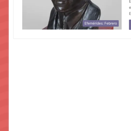
E
e
E
Efemérides: Febrero