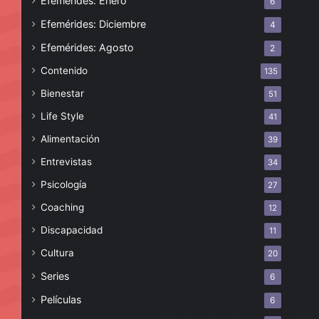
Efemérides: Enero
6
Efemérides: Diciembre
4
Efemérides: Agosto
2
Contenido
135
Bienestar
51
Life Style
41
Alimentación
39
Entrevistas
34
Psicología
27
Coaching
12
Discapacidad
11
Cultura
20
Series
6
Películas
6