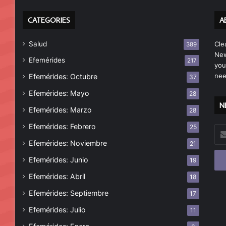
CATEGORIES
A
Salud
Cle
389
New
Efemérides
217
you
nee
Efemérides: Octubre
37
Efemérides: Mayo
28
N
Efemérides: Marzo
28
Efemérides: Febrero
25
Esc
tu
Efemérides: Noviembre
21
cor
Efemérides: Junio
19
ele
Efemérides: Abril
18
Efemérides: Septiembre
17
Efemérides: Julio
11