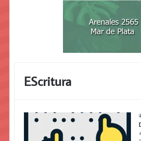
EScritura
4
q