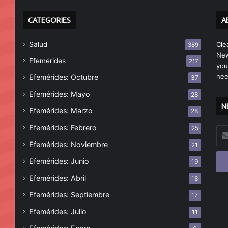
CATEGORIES
A
Salud
Cle
389
New
Efemérides
217
you
nee
Efemérides: Octubre
37
Efemérides: Mayo
28
N
Efemérides: Marzo
28
Efemérides: Febrero
25
Esc
tu
Efemérides: Noviembre
21
cor
Efemérides: Junio
19
ele
Efemérides: Abril
18
Efemérides: Septiembre
17
Efemérides: Julio
11