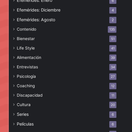
Efemérides: Enero
6
Efemérides: Diciembre
4
Efemérides: Agosto
2
Contenido
135
Bienestar
51
Life Style
41
Alimentación
39
Entrevistas
34
Psicología
27
Coaching
12
Discapacidad
11
Cultura
20
Series
6
Películas
6