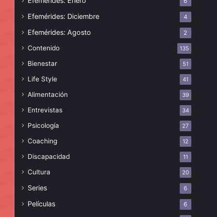
Efemérides: Enero
6
Efemérides: Diciembre
4
Efemérides: Agosto
2
Contenido
135
Bienestar
51
Life Style
41
Alimentación
39
Entrevistas
34
Psicología
27
Coaching
12
Discapacidad
11
Cultura
20
Series
6
Películas
6