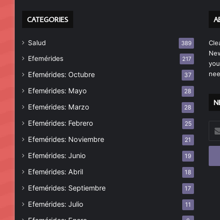
CATEGORIES
A
Salud
Cle
389
New
Efemérides
217
you
nee
Efemérides: Octubre
37
Efemérides: Mayo
28
N
Efemérides: Marzo
28
Efemérides: Febrero
25
Esc
tu
Efemérides: Noviembre
21
cor
Efemérides: Junio
19
ele
Efemérides: Abril
18
Efemérides: Septiembre
17
Efemérides: Julio
11