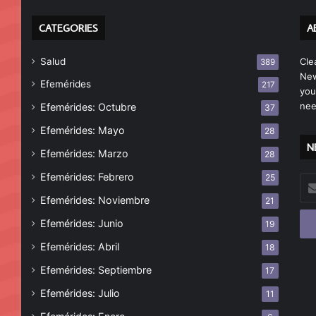
CATEGORIES
A
Salud
Cle
389
New
Efemérides
217
you
nee
Efemérides: Octubre
37
Efemérides: Mayo
28
N
Efemérides: Marzo
28
Efemérides: Febrero
25
Esc
tu
Efemérides: Noviembre
21
cor
Efemérides: Junio
19
ele
Efemérides: Abril
18
Efemérides: Septiembre
17
Efemérides: Julio
11