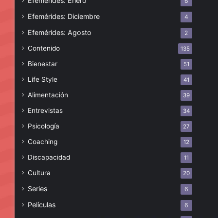
Efemérides: Enero
6
Efemérides: Diciembre
4
Efemérides: Agosto
2
Contenido
135
Bienestar
51
Life Style
41
Alimentación
39
Entrevistas
34
Psicología
27
Coaching
12
Discapacidad
11
Cultura
20
Series
6
Películas
6