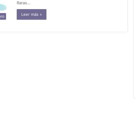
Raras…
Leer más »
ero