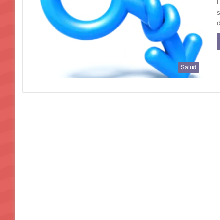
L
s
d
Salud