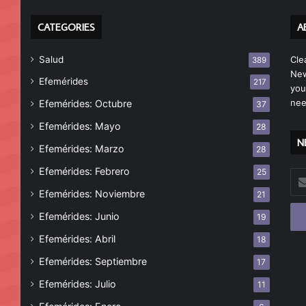
CATEGORIES
A
Salud
Cle
389
New
Efemérides
217
you
nee
Efemérides: Octubre
37
Efemérides: Mayo
28
N
Efemérides: Marzo
28
Efemérides: Febrero
25
Esc
tu
Efemérides: Noviembre
21
cor
Efemérides: Junio
19
ele
Efemérides: Abril
18
Efemérides: Septiembre
17
Efemérides: Julio
11