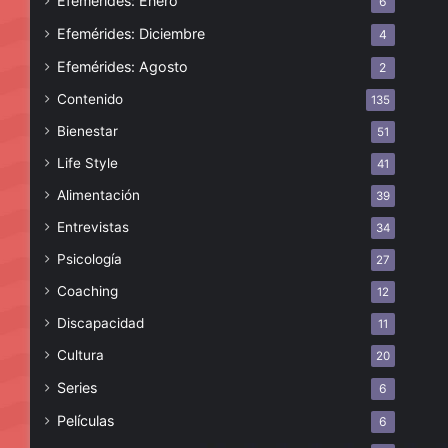
Efemérides: Enero
6
Efemérides: Diciembre
4
Efemérides: Agosto
2
Contenido
135
Bienestar
51
Life Style
41
Alimentación
39
Entrevistas
34
Psicología
27
Coaching
12
Discapacidad
11
Cultura
20
Series
6
Películas
6