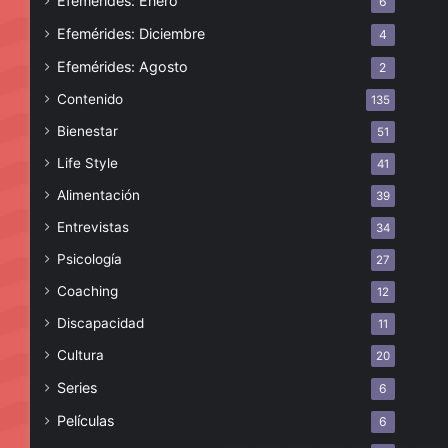
Efemérides: Enero
6
Efemérides: Diciembre
4
Efemérides: Agosto
2
Contenido
135
Bienestar
51
Life Style
41
Alimentación
39
Entrevistas
34
Psicología
27
Coaching
12
Discapacidad
11
Cultura
20
Series
6
Películas
6