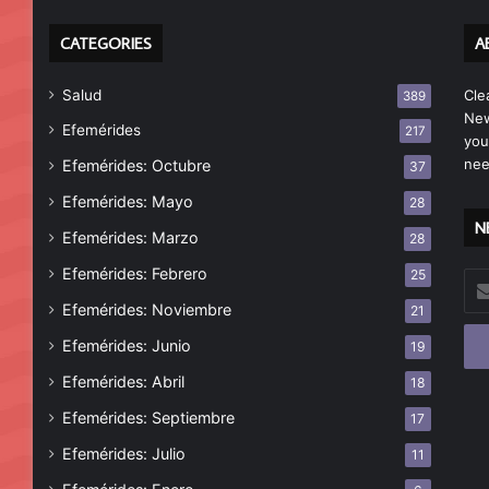
CATEGORIES
A
Salud
Cle
389
New
Efemérides
217
you
nee
Efemérides: Octubre
37
Efemérides: Mayo
28
N
Efemérides: Marzo
28
Efemérides: Febrero
25
Esc
tu
Efemérides: Noviembre
21
cor
Efemérides: Junio
19
ele
Efemérides: Abril
18
Efemérides: Septiembre
17
Efemérides: Julio
11