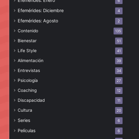
Efemérides: Enero
6
Efemérides: Diciembre
4
Efemérides: Agosto
2
Contenido
135
Bienestar
51
Life Style
41
Alimentación
39
Entrevistas
34
Psicología
27
Coaching
12
Discapacidad
11
Cultura
20
Series
6
Películas
6