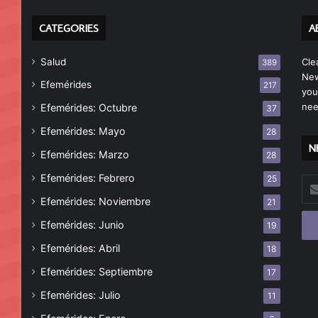
CATEGORIES
A
Salud
Cle
389
New
Efemérides
217
you
nee
Efemérides: Octubre
37
Efemérides: Mayo
28
N
Efemérides: Marzo
28
Efemérides: Febrero
25
Esc
tu
Efemérides: Noviembre
21
cor
Efemérides: Junio
19
ele
Efemérides: Abril
18
Efemérides: Septiembre
17
Efemérides: Julio
11