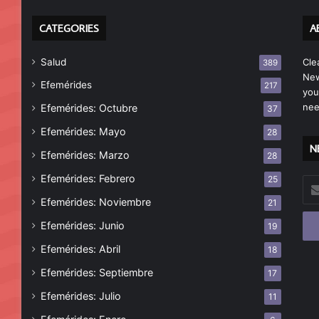
CATEGORIES
A
Salud
Cle
389
New
Efemérides
217
you
nee
Efemérides: Octubre
37
Efemérides: Mayo
28
N
Efemérides: Marzo
28
Efemérides: Febrero
25
Esc
tu
Efemérides: Noviembre
21
cor
Efemérides: Junio
19
ele
Efemérides: Abril
18
Efemérides: Septiembre
17
Efemérides: Julio
11