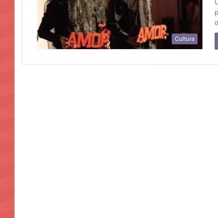
U
p
o
Cultura