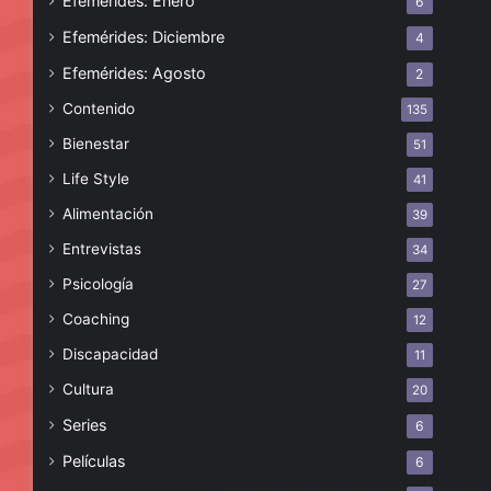
Efemérides: Enero
6
Efemérides: Diciembre
4
Efemérides: Agosto
2
Contenido
135
Bienestar
51
Life Style
41
Alimentación
39
Entrevistas
34
Psicología
27
Coaching
12
Discapacidad
11
Cultura
20
Series
6
Películas
6