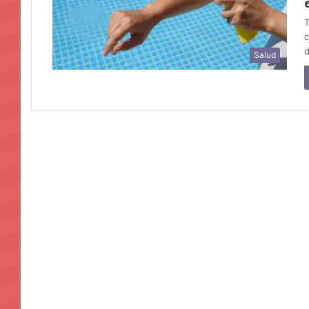
T
c
d
Salud