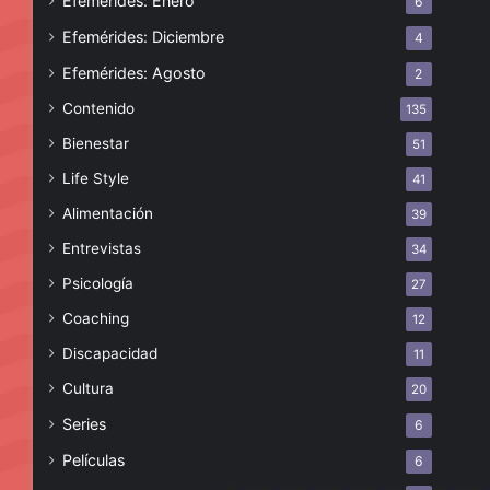
Efemérides: Enero
6
Efemérides: Diciembre
4
Efemérides: Agosto
2
Contenido
135
Bienestar
51
Life Style
41
Alimentación
39
Entrevistas
34
Psicología
27
Coaching
12
Discapacidad
11
Cultura
20
Series
6
Películas
6