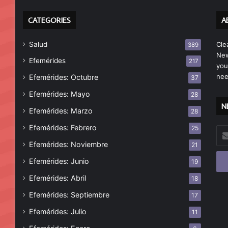
CATEGORIES
A
Salud
Cle
389
New
Efemérides
217
you
nee
Efemérides: Octubre
37
Efemérides: Mayo
28
N
Efemérides: Marzo
28
Efemérides: Febrero
25
Esc
tu
Efemérides: Noviembre
21
cor
Efemérides: Junio
19
ele
Efemérides: Abril
18
Efemérides: Septiembre
17
Efemérides: Julio
11