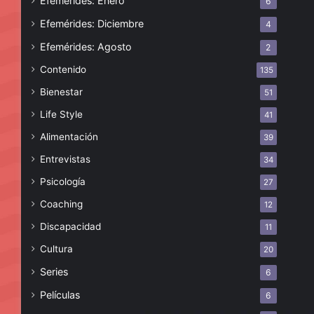
Efemérides: Enero
6
Efemérides: Diciembre
4
Efemérides: Agosto
2
Contenido
135
Bienestar
51
Life Style
41
Alimentación
39
Entrevistas
34
Psicología
27
Coaching
12
Discapacidad
11
Cultura
20
Series
6
Películas
6