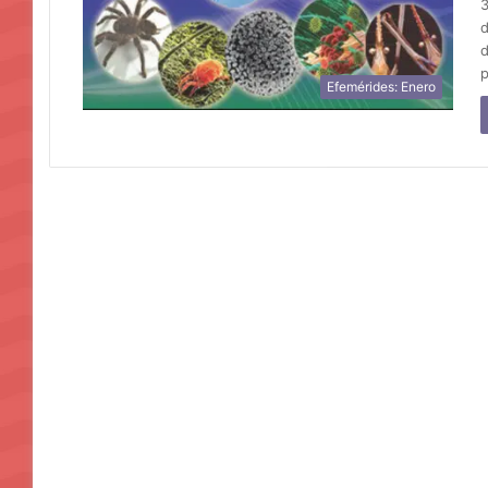
3
d
d
p
Efemérides: Enero