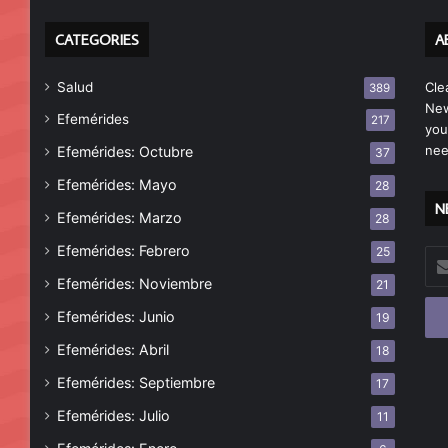
CATEGORIES
A
Salud
Cle
389
New
Efemérides
217
you
nee
Efemérides: Octubre
37
Efemérides: Mayo
28
N
Efemérides: Marzo
28
Efemérides: Febrero
25
Esc
tu
Efemérides: Noviembre
21
cor
Efemérides: Junio
19
ele
Efemérides: Abril
18
Efemérides: Septiembre
17
Efemérides: Julio
11