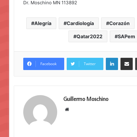
Dr. Moschino MN 113892
Alegría
Cardiología
Corazón
Qatar2022
SAPem
LinkedIn
Compar
Facebook
Twitter
Guillermo Moschino
Sitio
web