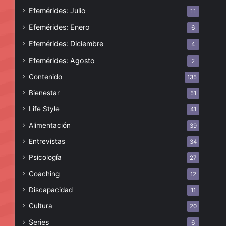
Efemérides: Julio
11
Efemérides: Enero
6
Efemérides: Diciembre
4
Efemérides: Agosto
2
Contenido
135
Bienestar
51
Life Style
41
Alimentación
39
Entrevistas
34
Psicología
27
Coaching
12
Discapacidad
11
Cultura
20
Series
6