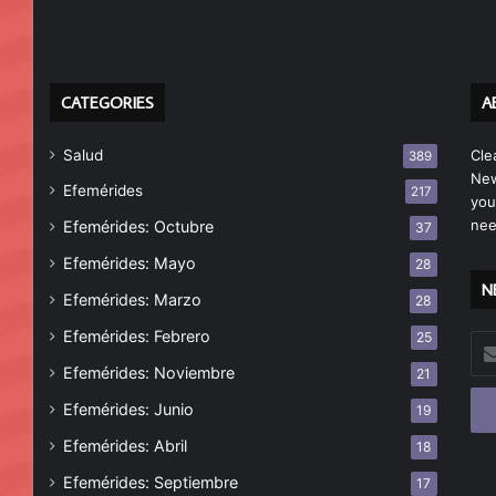
CATEGORIES
A
Salud
Cle
389
New
Efemérides
217
you
nee
Efemérides: Octubre
37
Efemérides: Mayo
28
N
Efemérides: Marzo
28
Efemérides: Febrero
25
Esc
tu
Efemérides: Noviembre
21
cor
Efemérides: Junio
19
ele
Efemérides: Abril
18
Efemérides: Septiembre
17